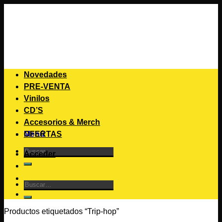
Saltar
al
contenido
Novedades
PRE-VENTA
Vinilos
CD’S
Accesorios & Merch
Menú
OFERTAS
Buscar
Acceder
por:
Buscar
por:
Productos etiquetados “Trip-hop”